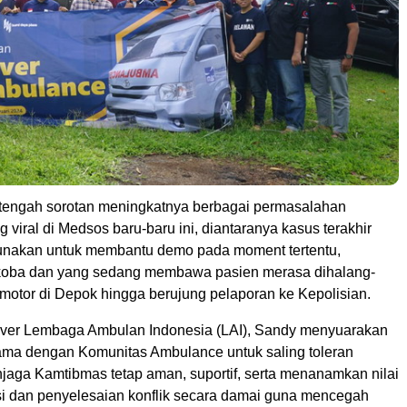
tengah sorotan meningkatnya berbagai permasalahan
viral di Medsos baru-baru ini, diantaranya kasus terakhir
unakan untuk membantu demo pada moment tertentu,
ba dan yang sedang membawa pasien merasa dihalang-
emotor di Depok hingga berujung pelaporan ke Kepolisian.
river Lembaga Ambulan Indonesia (LAI), Sandy menyuarakan
ma dengan Komunitas Ambulance untuk saling toleran
njaga Kamtibmas tetap aman, suportif, serta menanamkan nilai
nsi dan penyelesaian konflik secara damai guna mencegah