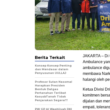
JAKARTA – Di 
Berita Terkait
Ambulance yang 
Konsep Konsep Penting
ambulance dig
dan Mendasar dalam
Penyusunan UULLAJ
membawa Narko
halangi oleh p
Profesor Sutan Nasomal
Harapkan Presiden
Ketua Divisi D
Bentuk Datgas
Pertanahan Terlibat
komitmen bersa
KasusbTanah Tidak
Penjarakan Segera!!!
dijalan dan me
empati, tolera
PW GP Al Washliyah DKI