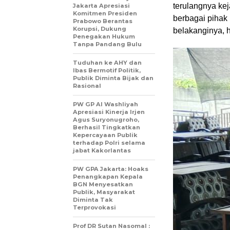
terulangnya kej
Jakarta Apresiasi
Komitmen Presiden
berbagai pihak
Prabowo Berantas
Korupsi, Dukung
belakanginya, 
Penegakan Hukum
Tanpa Pandang Bulu
Tuduhan ke AHY dan
Ibas Bermotif Politik,
Publik Diminta Bijak dan
Rasional
PW GP Al Washliyah
Apresiasi Kinerja Irjen
Agus Suryonugroho,
Berhasil Tingkatkan
Kepercayaan Publik
terhadap Polri selama
jabat Kakorlantas
PW GPA Jakarta: Hoaks
Penangkapan Kepala
BGN Menyesatkan
Publik, Masyarakat
Diminta Tak
Terprovokasi
Prof DR Sutan Nasomal :