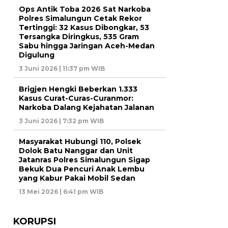
Ops Antik Toba 2026 Sat Narkoba
Polres Simalungun Cetak Rekor
Tertinggi: 32 Kasus Dibongkar, 53
Tersangka Diringkus, 535 Gram
Sabu hingga Jaringan Aceh-Medan
Digulung
3 Juni 2026 | 11:37 pm WIB
Brigjen Hengki Beberkan 1.333
Kasus Curat-Curas-Curanmor:
Narkoba Dalang Kejahatan Jalanan
3 Juni 2026 | 7:32 pm WIB
Masyarakat Hubungi 110, Polsek
Dolok Batu Nanggar dan Unit
Jatanras Polres Simalungun Sigap
Bekuk Dua Pencuri Anak Lembu
yang Kabur Pakai Mobil Sedan
13 Mei 2026 | 6:41 pm WIB
KORUPSI