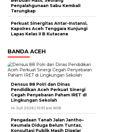
Berbuah Hasil, Seorang
Penyalahgunaan Sabu Kembali
Terungkap
Perkuat Sinergitas Antar-Instansi,
Kapolres Aceh Tenggara Kunjungi
Lapas Kelas II B Kutacane
BANDA ACEH
Densus 88 Polri dan Dinas
Pendidikan Aceh Perkuat Sinergi
Cegah Penyebaran Paham IRET di
Lingkungan Sekolah
14 Juli 2026 | 10:51 pm WIB
Pengadaan Tanah Jalan Jantho–
Keumala Diduga Belum Tuntas,
Konsultasi Publik Masih Digelar