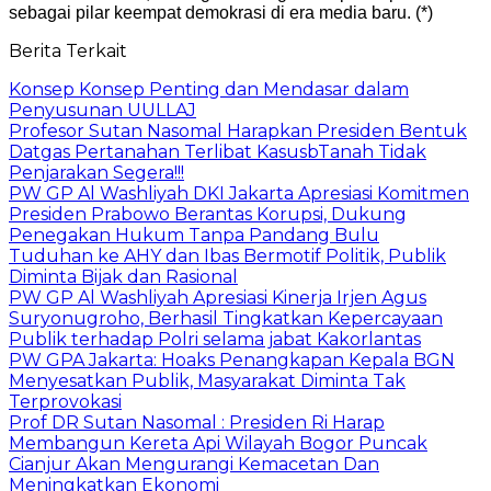
sebagai pilar keempat demokrasi di era media baru. (*)
Berita Terkait
Konsep Konsep Penting dan Mendasar dalam
Penyusunan UULLAJ
Profesor Sutan Nasomal Harapkan Presiden Bentuk
Datgas Pertanahan Terlibat KasusbTanah Tidak
Penjarakan Segera!!!
PW GP Al Washliyah DKI Jakarta Apresiasi Komitmen
Presiden Prabowo Berantas Korupsi, Dukung
Penegakan Hukum Tanpa Pandang Bulu
Tuduhan ke AHY dan Ibas Bermotif Politik, Publik
Diminta Bijak dan Rasional
PW GP Al Washliyah Apresiasi Kinerja Irjen Agus
Suryonugroho, Berhasil Tingkatkan Kepercayaan
Publik terhadap Polri selama jabat Kakorlantas
PW GPA Jakarta: Hoaks Penangkapan Kepala BGN
Menyesatkan Publik, Masyarakat Diminta Tak
Terprovokasi
Prof DR Sutan Nasomal : Presiden Ri Harap
Membangun Kereta Api Wilayah Bogor Puncak
Cianjur Akan Mengurangi Kemacetan Dan
Meningkatkan Ekonomi