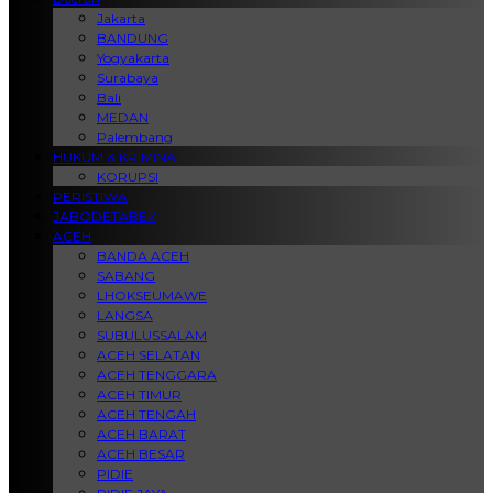
Jakarta
BANDUNG
Yogyakarta
Surabaya
Bali
MEDAN
Palembang
HUKUM & KRIMINAL
KORUPSI
PERISTIWA
JABODETABEK
ACEH
BANDA ACEH
SABANG
LHOKSEUMAWE
LANGSA
SUBULUSSALAM
ACEH SELATAN
ACEH TENGGARA
ACEH TIMUR
ACEH TENGAH
ACEH BARAT
ACEH BESAR
PIDIE