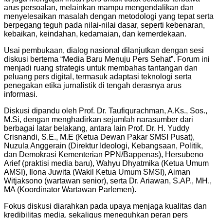
arus persoalan, melainkan mampu mengendalikan dan
menyelesaikan masalah dengan metodologi yang tepat serta
berpegang teguh pada nilai-nilai dasar, seperti kebenaran,
kebaikan, keindahan, kedamaian, dan kemerdekaan.
Usai pembukaan, dialog nasional dilanjutkan dengan sesi
diskusi bertema “Media Baru Menuju Pers Sehat”. Forum ini
menjadi ruang strategis untuk membahas tantangan dan
peluang pers digital, termasuk adaptasi teknologi serta
penegakan etika jurnalistik di tengah derasnya arus
informasi.
Diskusi dipandu oleh Prof. Dr. Taufiqurachman, A.Ks., Sos.,
M.Si, dengan menghadirkan sejumlah narasumber dari
berbagai latar belakang, antara lain Prof. Dr. H. Yuddy
Crisnandi, S.E., M.E (Ketua Dewan Pakar SMSI Pusat),
Nuzula Anggerain (Direktur Ideologi, Kebangsaan, Politik,
dan Demokrasi Kementerian PPN/Bappenas), Hersubeno
Arief (praktisi media baru), Wahyu Dhyatmika (Ketua Umum
AMSI), Ilona Juwita (Wakil Ketua Umum SMSI), Aiman
Witjaksono (wartawan senior), serta Dr. Ariawan, S.AP., MH.,
MA (Koordinator Wartawan Parlemen).
Fokus diskusi diarahkan pada upaya menjaga kualitas dan
kredibilitas media, sekaligus meneguhkan peran pers