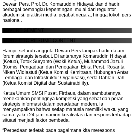
Dewan Pers, Prof. Dr. Komaruddin Hidayat, dan dihadiri
berbagai pemangku kepentingan, mulai dari regulator,
akademisi, praktisi media, pejabat negara, hingga tokoh pers
nasional.
ADVERTISEMENT
SCROLL TO RESUME CONTENT
Hampir seluruh anggota Dewan Pers tampak hadir dalam
forum strategis tersebut. Di antaranya Komaruddin Hidayat
(Ketua), Totok Suryanto (Wakil Ketua), Muhammad Jazuli
(Komisi Pengaduan dan Penegakan Etika Pers), Rosarita
Niken Widiastuti (Ketua Komisi Kemitraan, Hubungan Antar
Lembaga, dan Infrastruktur Organisasi), serta Dahlan Dahi
(Ketua Komisi Digital dan Sustainability).
Ketua Umum SMSI Pusat, Firdaus, dalam sambutannya
menekankan pentingnya kompetisi yang sehat dan peran
strategis informasi dalam peradaban modern. Ia
menyampaikan bahwa setiap manusia memiliki waktu yang
sama, yakni 24 jam, namun kreativitas dan respons terhadap
situasi menjadi faktor pembeda.
“Perbedaan terletak pada bagaimana kita merespons