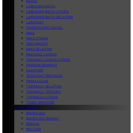
KARO
LABUHAN BATU
LABUHAN BATU UTARA
LABUHAN BATU SELATAN
LANGKAT
MANDAILING NATAL
NIAS
NIAS UTARA
NIAS BARAT
NIAS SELATAN
PADANG LAWAS
PADANG LAWAS UTARA
PAKPAK BHARAT
SAMOSIR
SERDANG BEDAGAI
SIMALUGUN
TAPANULI SELATAN
TAPANULI TENGAH
TAPANULI UTARA
TOBA SAMOSIR
JAWA BARAT
BANDUNG
BANDUNG BARAT
BEKASI
BOGOR