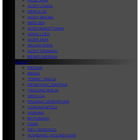
PIDIE JAYA
ACEH UTARA
SIMEULUE
ACEH SINGKIL
BIREUEN
ACEH BARAT DAYA
GAYO LUES
ACEH JAYA
NAGAN RAYA
ACEH TAMIANG
BENER MERIAH
SUMUT
MEDAN
BINJAI
TEBING TINGGI
PEMATANG SIANTAR
TANJUNG BALAI
SIBOLGA
PADANG SIDEMPUAN
GUNUNGSITOLI
ASAHAN
BATUBARA
DAIRI
DELI SERDANG
HUMBANG HASUNDUTAN