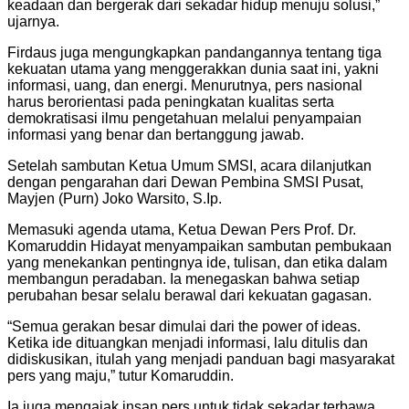
keadaan dan bergerak dari sekadar hidup menuju solusi,”
ujarnya.
Firdaus juga mengungkapkan pandangannya tentang tiga
kekuatan utama yang menggerakkan dunia saat ini, yakni
informasi, uang, dan energi. Menurutnya, pers nasional
harus berorientasi pada peningkatan kualitas serta
demokratisasi ilmu pengetahuan melalui penyampaian
informasi yang benar dan bertanggung jawab.
Setelah sambutan Ketua Umum SMSI, acara dilanjutkan
dengan pengarahan dari Dewan Pembina SMSI Pusat,
Mayjen (Purn) Joko Warsito, S.Ip.
Memasuki agenda utama, Ketua Dewan Pers Prof. Dr.
Komaruddin Hidayat menyampaikan sambutan pembukaan
yang menekankan pentingnya ide, tulisan, dan etika dalam
membangun peradaban. Ia menegaskan bahwa setiap
perubahan besar selalu berawal dari kekuatan gagasan.
“Semua gerakan besar dimulai dari the power of ideas.
Ketika ide dituangkan menjadi informasi, lalu ditulis dan
didiskusikan, itulah yang menjadi panduan bagi masyarakat
pers yang maju,” tutur Komaruddin.
Ia juga mengajak insan pers untuk tidak sekadar terbawa