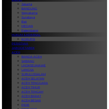
Jakarta
BANDUNG
Yogyakarta
Surabaya
Bali
MEDAN
Palembang
HUKUM & KRIMINAL
KORUPSI
PERISTIWA
JABODETABEK
ACEH
BANDA ACEH
SABANG
LHOKSEUMAWE
LANGSA
SUBULUSSALAM
ACEH SELATAN
ACEH TENGGARA
ACEH TIMUR
ACEH TENGAH
ACEH BARAT
ACEH BESAR
PIDIE