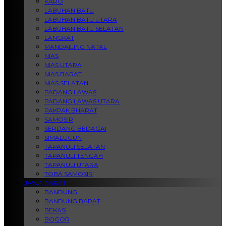
KARO
LABUHAN BATU
LABUHAN BATU UTARA
LABUHAN BATU SELATAN
LANGKAT
MANDAILING NATAL
NIAS
NIAS UTARA
NIAS BARAT
NIAS SELATAN
PADANG LAWAS
PADANG LAWAS UTARA
PAKPAK BHARAT
SAMOSIR
SERDANG BEDAGAI
SIMALUGUN
TAPANULI SELATAN
TAPANULI TENGAH
TAPANULI UTARA
TOBA SAMOSIR
JAWA BARAT
BANDUNG
BANDUNG BARAT
BEKASI
BOGOR