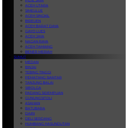
PIDIE JAYA
ACEH UTARA
SIMEULUE
ACEH SINGKIL
BIREUEN
ACEH BARAT DAYA
GAYO LUES
ACEH JAYA
NAGAN RAYA
ACEH TAMIANG
BENER MERIAH
SUMUT
MEDAN
BINJAI
TEBING TINGGI
PEMATANG SIANTAR
TANJUNG BALAI
SIBOLGA
PADANG SIDEMPUAN
GUNUNGSITOLI
ASAHAN
BATUBARA
DAIRI
DELI SERDANG
HUMBANG HASUNDUTAN