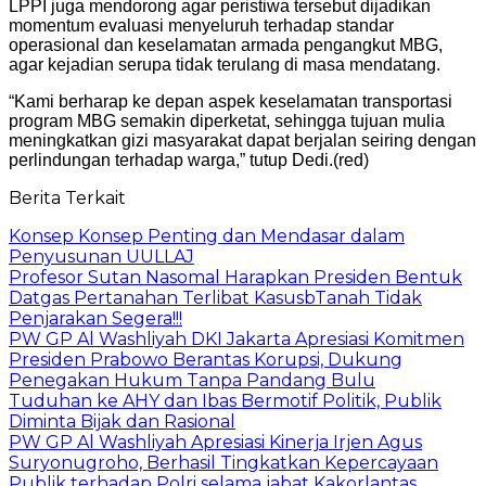
LPPI juga mendorong agar peristiwa tersebut dijadikan
momentum evaluasi menyeluruh terhadap standar
operasional dan keselamatan armada pengangkut MBG,
agar kejadian serupa tidak terulang di masa mendatang.
“Kami berharap ke depan aspek keselamatan transportasi
program MBG semakin diperketat, sehingga tujuan mulia
meningkatkan gizi masyarakat dapat berjalan seiring dengan
perlindungan terhadap warga,” tutup Dedi.(red)
Berita Terkait
Konsep Konsep Penting dan Mendasar dalam
Penyusunan UULLAJ
Profesor Sutan Nasomal Harapkan Presiden Bentuk
Datgas Pertanahan Terlibat KasusbTanah Tidak
Penjarakan Segera!!!
PW GP Al Washliyah DKI Jakarta Apresiasi Komitmen
Presiden Prabowo Berantas Korupsi, Dukung
Penegakan Hukum Tanpa Pandang Bulu
Tuduhan ke AHY dan Ibas Bermotif Politik, Publik
Diminta Bijak dan Rasional
PW GP Al Washliyah Apresiasi Kinerja Irjen Agus
Suryonugroho, Berhasil Tingkatkan Kepercayaan
Publik terhadap Polri selama jabat Kakorlantas