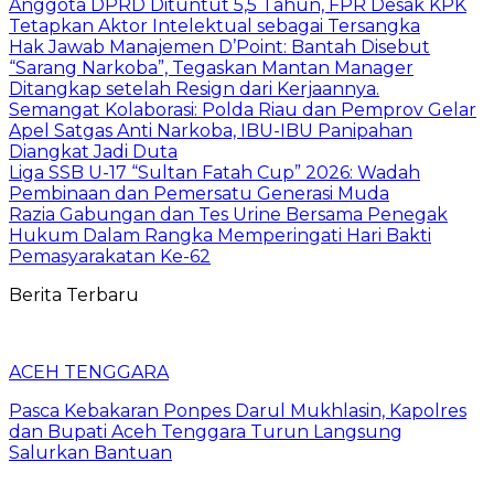
Anggota DPRD Dituntut 5,5 Tahun, FPR Desak KPK
Tetapkan Aktor Intelektual sebagai Tersangka
Hak Jawab Manajemen D’Point: Bantah Disebut
“Sarang Narkoba”, Tegaskan Mantan Manager
Ditangkap setelah Resign dari Kerjaannya.
Semangat Kolaborasi: Polda Riau dan Pemprov Gelar
Apel Satgas Anti Narkoba, IBU-IBU Panipahan
Diangkat Jadi Duta
Liga SSB U-17 “Sultan Fatah Cup” 2026: Wadah
Pembinaan dan Pemersatu Generasi Muda
Razia Gabungan dan Tes Urine Bersama Penegak
Hukum Dalam Rangka Memperingati Hari Bakti
Pemasyarakatan Ke-62
Berita Terbaru
ACEH TENGGARA
Pasca Kebakaran Ponpes Darul Mukhlasin, Kapolres
dan Bupati Aceh Tenggara Turun Langsung
Salurkan Bantuan