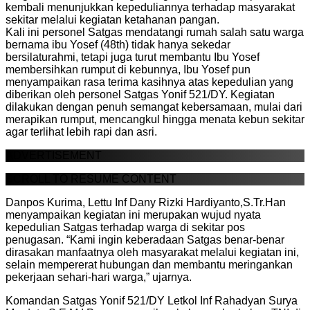
kembali menunjukkan kepeduliannya terhadap masyarakat
sekitar melalui kegiatan ketahanan pangan.
Kali ini personel Satgas mendatangi rumah salah satu warga
bernama ibu Yosef (48th) tidak hanya sekedar
bersilaturahmi, tetapi juga turut membantu Ibu Yosef
membersihkan rumput di kebunnya, Ibu Yosef pun
menyampaikan rasa terima kasihnya atas kepedulian yang
diberikan oleh personel Satgas Yonif 521/DY. Kegiatan
dilakukan dengan penuh semangat kebersamaan, mulai dari
merapikan rumput, mencangkul hingga menata kebun sekitar
agar terlihat lebih rapi dan asri.
ADVERTISEMENT
SCROLL TO RESUME CONTENT
Danpos Kurima, Lettu Inf Dany Rizki Hardiyanto,S.Tr.Han
menyampaikan kegiatan ini merupakan wujud nyata
kepedulian Satgas terhadap warga di sekitar pos
penugasan. “Kami ingin keberadaan Satgas benar-benar
dirasakan manfaatnya oleh masyarakat melalui kegiatan ini,
selain mempererat hubungan dan membantu meringankan
pekerjaan sehari-hari warga,” ujarnya.
Komandan Satgas Yonif 521/DY Letkol Inf Rahadyan Surya