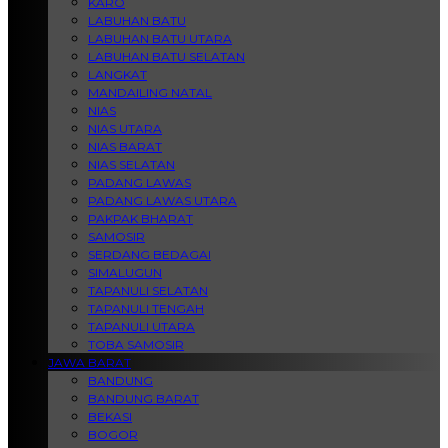
KARO
LABUHAN BATU
LABUHAN BATU UTARA
LABUHAN BATU SELATAN
LANGKAT
MANDAILING NATAL
NIAS
NIAS UTARA
NIAS BARAT
NIAS SELATAN
PADANG LAWAS
PADANG LAWAS UTARA
PAKPAK BHARAT
SAMOSIR
SERDANG BEDAGAI
SIMALUGUN
TAPANULI SELATAN
TAPANULI TENGAH
TAPANULI UTARA
TOBA SAMOSIR
JAWA BARAT
BANDUNG
BANDUNG BARAT
BEKASI
BOGOR