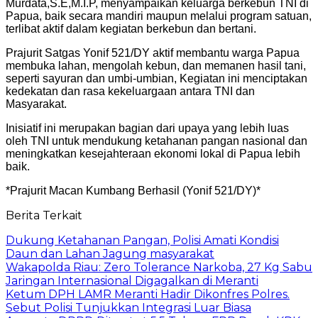
Murdata,S.E,M.I.P, menyampaikan keluarga berkebun TNI di
Papua, baik secara mandiri maupun melalui program satuan,
terlibat aktif dalam kegiatan berkebun dan bertani.
Prajurit Satgas Yonif 521/DY aktif membantu warga Papua
membuka lahan, mengolah kebun, dan memanen hasil tani,
seperti sayuran dan umbi-umbian, Kegiatan ini menciptakan
kedekatan dan rasa kekeluargaan antara TNI dan
Masyarakat.
Inisiatif ini merupakan bagian dari upaya yang lebih luas
oleh TNI untuk mendukung ketahanan pangan nasional dan
meningkatkan kesejahteraan ekonomi lokal di Papua lebih
baik.
*Prajurit Macan Kumbang Berhasil (Yonif 521/DY)*
Berita Terkait
Dukung Ketahanan Pangan, Polisi Amati Kondisi
Daun dan Lahan Jagung masyarakat
Wakapolda Riau: Zero Tolerance Narkoba, 27 Kg Sabu
Jaringan Internasional Digagalkan di Meranti
Ketum DPH LAMR Meranti Hadir Dikonfres Polres.
Sebut Polisi Tunjukkan Integrasi Luar Biasa