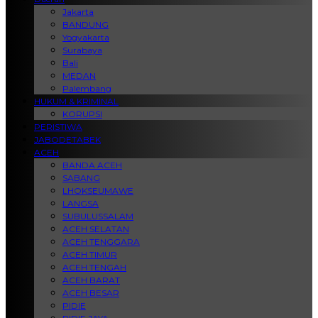
Jakarta
BANDUNG
Yogyakarta
Surabaya
Bali
MEDAN
Palembang
HUKUM & KRIMINAL
KORUPSI
PERISTIWA
JABODETABEK
ACEH
BANDA ACEH
SABANG
LHOKSEUMAWE
LANGSA
SUBULUSSALAM
ACEH SELATAN
ACEH TENGGARA
ACEH TIMUR
ACEH TENGAH
ACEH BARAT
ACEH BESAR
PIDIE