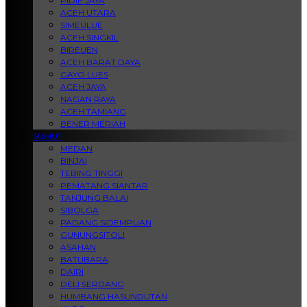
PIDIE JAYA
ACEH UTARA
SIMEULUE
ACEH SINGKIL
BIREUEN
ACEH BARAT DAYA
GAYO LUES
ACEH JAYA
NAGAN RAYA
ACEH TAMIANG
BENER MERIAH
SUMUT
MEDAN
BINJAI
TEBING TINGGI
PEMATANG SIANTAR
TANJUNG BALAI
SIBOLGA
PADANG SIDEMPUAN
GUNUNGSITOLI
ASAHAN
BATUBARA
DAIRI
DELI SERDANG
HUMBANG HASUNDUTAN