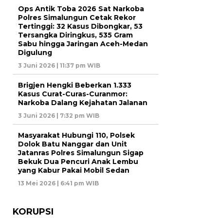
Ops Antik Toba 2026 Sat Narkoba
Polres Simalungun Cetak Rekor
Tertinggi: 32 Kasus Dibongkar, 53
Tersangka Diringkus, 535 Gram
Sabu hingga Jaringan Aceh-Medan
Digulung
3 Juni 2026 | 11:37 pm WIB
Brigjen Hengki Beberkan 1.333
Kasus Curat-Curas-Curanmor:
Narkoba Dalang Kejahatan Jalanan
3 Juni 2026 | 7:32 pm WIB
Masyarakat Hubungi 110, Polsek
Dolok Batu Nanggar dan Unit
Jatanras Polres Simalungun Sigap
Bekuk Dua Pencuri Anak Lembu
yang Kabur Pakai Mobil Sedan
13 Mei 2026 | 6:41 pm WIB
KORUPSI