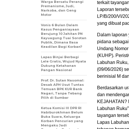
Warga Bersatu Perangi
terkait tayanga
Premanisme, Judi,
Laporan tersebu
Narkoba, dan Geng
Motor
LP/B/200/VI
yang dibuat pa
Vonis 6 Bulan Dalam
Kasus Penganiayaan
Berujung 10 Jahitan PN
Dalam laporan 
Kayuagung Tuai Sorotan
pidana sebagai
Publik, Dimana Rasa
Keadilan Bagi Korban?
Undang Nomor 
(KUHP). Peristi
Lapas Binjai Berbagi
Lele Gratis, Wujud Nyata
Labuhan Ruku, 
Dukung Ketahanan
(09/06/2026) se
Pangan Nasional
berinisial M da
Prof. Dr. Sutan Nasomal:
Desak APH Usut Tuntas
Berdasarkan ur
Temuan BPK KUR Bank
Nagari, Tanpa Tebang
dan mendengar
Pilih di Sumbar
KEJAHATAN? Me
Ketua Komisi III DPR RI
Labuhan Ruku” 
Habiburokhman Belum
tayangan terse
Buka Suara, Keluarga
Korban Pencurian yang
Lapas Labuhan
Mengaku Jadi