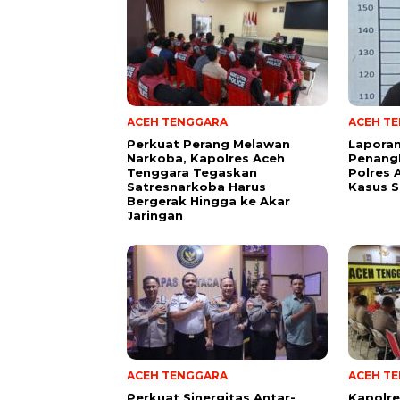
ACEH TENGGARA
ACEH T
Perkuat Perang Melawan
Laporan
Narkoba, Kapolres Aceh
Penang
Tenggara Tegaskan
Polres 
Satresnarkoba Harus
Kasus 
Bergerak Hingga ke Akar
Jaringan
ACEH TENGGARA
ACEH T
Perkuat Sinergitas Antar-
Kapolre