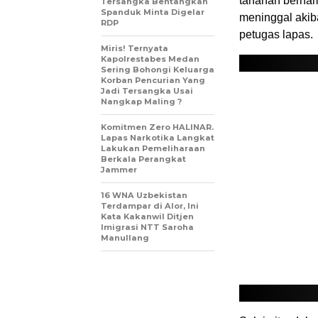
tahanan berna
Tersangka Bentangkan
Spanduk Minta Digelar
meninggal akib
RDP
petugas lapas.
Miris! Ternyata
Kapolrestabes Medan
Sering Bohongi Keluarga
Korban Pencurian Yang
Jadi Tersangka Usai
Nangkap Maling ?
Komitmen Zero HALINAR.
Lapas Narkotika Langkat
Lakukan Pemeliharaan
Berkala Perangkat
Jammer
16 WNA Uzbekistan
Terdampar di Alor, Ini
Kata Kakanwil Ditjen
Imigrasi NTT Saroha
Manullang