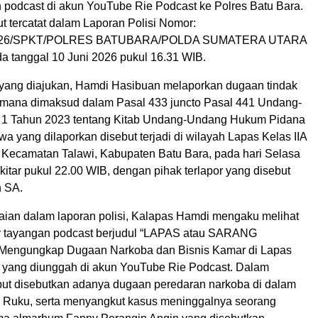
n podcast di akun YouTube Rie Podcast ke Polres Batu Bara.
t tercatat dalam Laporan Polisi Nomor:
/2026/SPKT/POLRES BATUBARA/POLDA SUMATERA UTARA
da tanggal 10 Juni 2026 pukul 16.31 WIB.
yang diajukan, Hamdi Hasibuan melaporkan dugaan tindak
mana dimaksud dalam Pasal 433 juncto Pasal 441 Undang-
1 Tahun 2023 tentang Kitab Undang-Undang Hukum Pidana
wa yang dilaporkan disebut terjadi di wilayah Lapas Kelas IIA
Kecamatan Talawi, Kabupaten Batu Bara, pada hari Selasa
kitar pukul 22.00 WIB, dengan pihak terlapor yang disebut
n SA.
aian dalam laporan polisi, Kalapas Hamdi mengaku melihat
 tayangan podcast berjudul “LAPAS atau SARANG
ngungkap Dugaan Narkoba dan Bisnis Kamar di Lapas
yang diunggah di akun YouTube Rie Podcast. Dalam
but disebutkan adanya dugaan peredaran narkoba di dalam
 Ruku, serta menyangkut kasus meninggalnya seorang