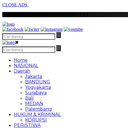
CLOSE ADS
SCROLL TO CONTINUE WITH CONTENT
✖
Home
NASIONAL
Daerah
Jakarta
BANDUNG
Yogyakarta
Surabaya
Bali
MEDAN
Palembang
HUKUM & KRIMINAL
KORUPSI
PERISTIWA