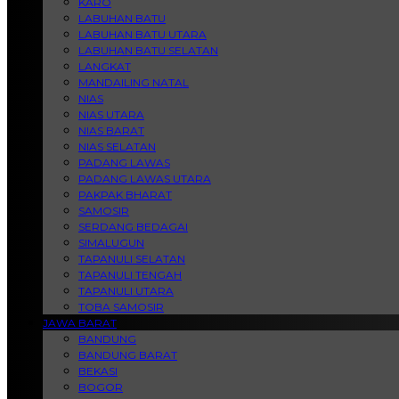
KARO
LABUHAN BATU
LABUHAN BATU UTARA
LABUHAN BATU SELATAN
LANGKAT
MANDAILING NATAL
NIAS
NIAS UTARA
NIAS BARAT
NIAS SELATAN
PADANG LAWAS
PADANG LAWAS UTARA
PAKPAK BHARAT
SAMOSIR
SERDANG BEDAGAI
SIMALUGUN
TAPANULI SELATAN
TAPANULI TENGAH
TAPANULI UTARA
TOBA SAMOSIR
JAWA BARAT
BANDUNG
BANDUNG BARAT
BEKASI
BOGOR