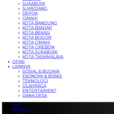
SUKABUMI
SUMEDANG
DEPOK
CIMAHI
KOTA BANDUNG
KOTA BANJAR
KOTA BEKASI
KOTA BOGOR
KOTA CIMAHI
KOTA CIREBON
KOTA SUKABUMI
KOTA TASIKMALAYA
OPINI
LAINNYA
SOSIAL & BUDAYA
EKONOMI & BISNIS
TEKNOLOGI
OLAHRAGA
ENTERTAIMENT
DANA DESA
Home
NASIONAL
Daerah