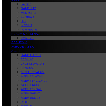
Jakarta
BANDUNG
Yogyakarta
Surabaya
Bali
MEDAN
Palembang
HUKUM & KRIMINAL
KORUPSI
PERISTIWA
JABODETABEK
ACEH
BANDA ACEH
SABANG
LHOKSEUMAWE
LANGSA
SUBULUSSALAM
ACEH SELATAN
ACEH TENGGARA
ACEH TIMUR
ACEH TENGAH
ACEH BARAT
ACEH BESAR
PIDIE