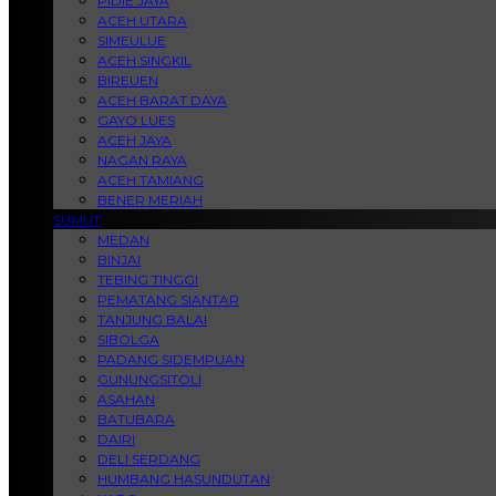
PIDIE JAYA
ACEH UTARA
SIMEULUE
ACEH SINGKIL
BIREUEN
ACEH BARAT DAYA
GAYO LUES
ACEH JAYA
NAGAN RAYA
ACEH TAMIANG
BENER MERIAH
SUMUT
MEDAN
BINJAI
TEBING TINGGI
PEMATANG SIANTAR
TANJUNG BALAI
SIBOLGA
PADANG SIDEMPUAN
GUNUNGSITOLI
ASAHAN
BATUBARA
DAIRI
DELI SERDANG
HUMBANG HASUNDUTAN