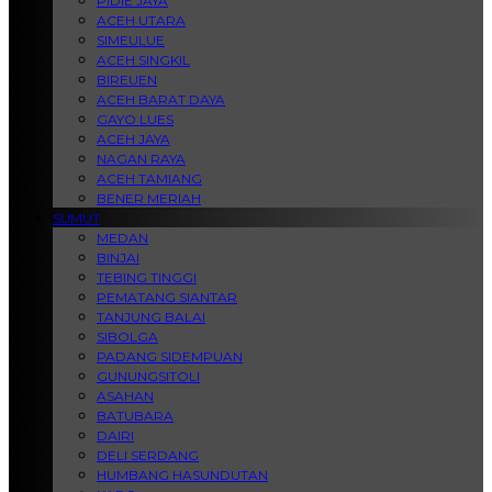
PIDIE JAYA
ACEH UTARA
SIMEULUE
ACEH SINGKIL
BIREUEN
ACEH BARAT DAYA
GAYO LUES
ACEH JAYA
NAGAN RAYA
ACEH TAMIANG
BENER MERIAH
SUMUT
MEDAN
BINJAI
TEBING TINGGI
PEMATANG SIANTAR
TANJUNG BALAI
SIBOLGA
PADANG SIDEMPUAN
GUNUNGSITOLI
ASAHAN
BATUBARA
DAIRI
DELI SERDANG
HUMBANG HASUNDUTAN