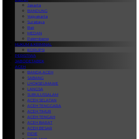
Jakarta
BANDUNG
Yogyakarta
Surabaya
Bali
MEDAN
Palembang
HUKUM & KRIMINAL
KORUPSI
PERISTIWA
JABODETABEK
ACEH
BANDA ACEH
SABANG
LHOKSEUMAWE
LANGSA
SUBULUSSALAM
ACEH SELATAN
ACEH TENGGARA
ACEH TIMUR
ACEH TENGAH
ACEH BARAT
ACEH BESAR
PIDIE