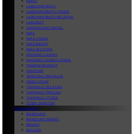
KARO
LABUHAN BATU
LABUHAN BATU UTARA
LABUHAN BATU SELATAN
LANGKAT
MANDAILING NATAL
NIAS
NIAS UTARA
NIAS BARAT
NIAS SELATAN
PADANG LAWAS
PADANG LAWAS UTARA
PAKPAK BHARAT
SAMOSIR
SERDANG BEDAGAI
SIMALUGUN
TAPANULI SELATAN
TAPANULI TENGAH
TAPANULI UTARA
TOBA SAMOSIR
JAWA BARAT
BANDUNG
BANDUNG BARAT
BEKASI
BOGOR