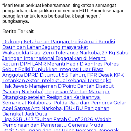
“Mari terus perkuat kebersamaan, tingkatkan semangat
pengabdian, dan jadikan momentum HUT Brimob sebagai
panggilan untuk terus berbuat baik bagi negeri,”
pungkasnya.
Berita Terkait
Dukung Ketahanan Pangan, Polisi Amati Kondisi
Daun dan Lahan Jagung masyarakat
Wakapolda Riau: Zero Tolerance Narkoba, 27 Kg Sabu
Jaringan Internasional Digagalkan di Meranti
Ketum DPH LAMR Meranti Hadir Dikonfres Polres.
Sebut Polisi Tunjukkan Integrasi Luar Biasa
Anggota DPRD Dituntut 5,5 Tahun, FPR Desak KPK
Tetapkan Aktor Intelektual sebagai Tersangka
Hak Jawab Manajemen D’Point: Bantah Disebut
“Sarang Narkoba”, Tegaskan Mantan Manager
Ditangkap setelah Resign dari Kerjaannya.
Semangat Kolaborasi: Polda Riau dan Pemprov Gelar
Apel Satgas Anti Narkoba, IBU-IBU Panipahan
Diangkat Jadi Duta
Liga SSB U-17 “Sultan Fatah Cup” 2026: Wadah
Pembinaan dan Pemersatu Generasi Muda
Razia Gabungan dan Tes Urine Bersama Penegak