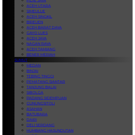
PIDIE JAYA
ACEH UTARA
SIMEULUE
ACEH SINGKIL
BIREUEN
ACEH BARAT DAYA
GAYO LUES
ACEH JAYA
NAGAN RAYA
ACEH TAMIANG
BENER MERIAH
SUMUT
MEDAN
BINJAI
TEBING TINGGI
PEMATANG SIANTAR
TANJUNG BALAI
SIBOLGA
PADANG SIDEMPUAN
GUNUNGSITOLI
ASAHAN
BATUBARA
DAIRI
DELI SERDANG
HUMBANG HASUNDUTAN