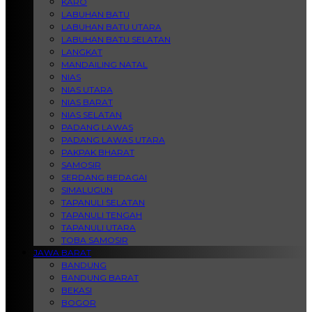
KARO
LABUHAN BATU
LABUHAN BATU UTARA
LABUHAN BATU SELATAN
LANGKAT
MANDAILING NATAL
NIAS
NIAS UTARA
NIAS BARAT
NIAS SELATAN
PADANG LAWAS
PADANG LAWAS UTARA
PAKPAK BHARAT
SAMOSIR
SERDANG BEDAGAI
SIMALUGUN
TAPANULI SELATAN
TAPANULI TENGAH
TAPANULI UTARA
TOBA SAMOSIR
JAWA BARAT
BANDUNG
BANDUNG BARAT
BEKASI
BOGOR