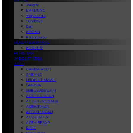
Jakarta
BANDUNG
Yogyakarta
Surabaya
Bali
MEDAN
Palembang
HUKUM & KRIMINAL
KORUPSI
PERISTIWA
JABODETABEK
ACEH
BANDA ACEH
SABANG
LHOKSEUMAWE
LANGSA
SUBULUSSALAM
ACEH SELATAN
ACEH TENGGARA
ACEH TIMUR
ACEH TENGAH
ACEH BARAT
ACEH BESAR
PIDIE