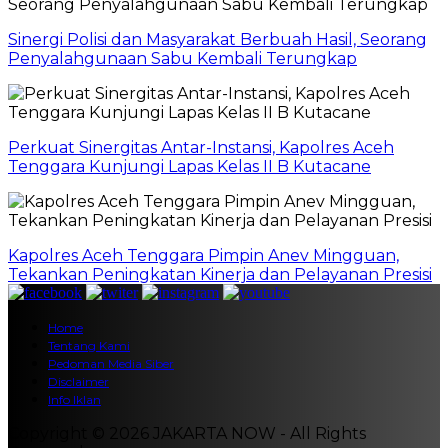
Sinergi Polisi dan Masyarakat Berbuah Hasil, Seorang
Penyalahgunaan Sabu Kembali Terungkap
Perkuat Sinergitas Antar-Instansi, Kapolres Aceh
Tenggara Kunjungi Lapas Kelas II B Kutacane
Kapolres Aceh Tenggara Pimpin Anev Mingguan,
Tekankan Peningkatan Kinerja dan Pelayanan Presisi
Home
Tentang Kami
Pedoman Media Siber
Disclaimer
Info Iklan
Copyright © 2026 JAKARTA NOW - All Rights