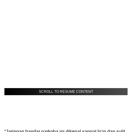
SCROLL TO RESUME CONTENT
“Jaringan bandar narkoba ini dikenal sangat licin dan sulit