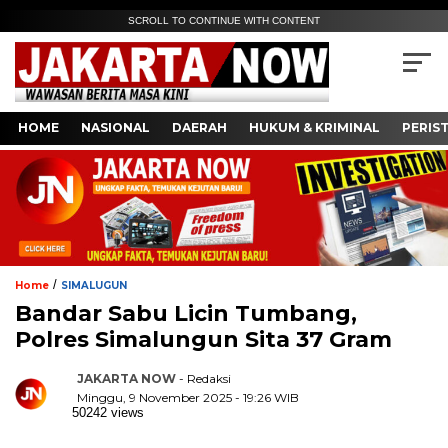
SCROLL TO CONTINUE WITH CONTENT
HOME
NASIONAL
DAERAH
HUKUM & KRIMINAL
PERIS
/
Home
SIMALUGUN
Bandar Sabu Licin Tumbang,
Polres Simalungun Sita 37 Gram
JAKARTA NOW
- Redaksi
Minggu, 9 November 2025 - 19:26 WIB
50242 views