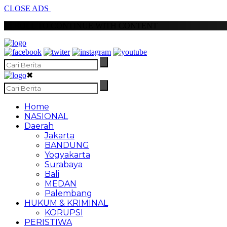
CLOSE ADS
SCROLL TO CONTINUE WITH CONTENT
✖
Home
NASIONAL
Daerah
Jakarta
BANDUNG
Yogyakarta
Surabaya
Bali
MEDAN
Palembang
HUKUM & KRIMINAL
KORUPSI
PERISTIWA