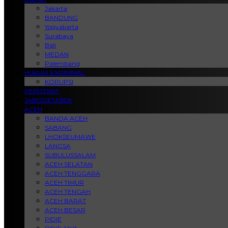
Jakarta
BANDUNG
Yogyakarta
Surabaya
Bali
MEDAN
Palembang
HUKUM & KRIMINAL
KORUPSI
PERISTIWA
JABODETABEK
ACEH
BANDA ACEH
SABANG
LHOKSEUMAWE
LANGSA
SUBULUSSALAM
ACEH SELATAN
ACEH TENGGARA
ACEH TIMUR
ACEH TENGAH
ACEH BARAT
ACEH BESAR
PIDIE