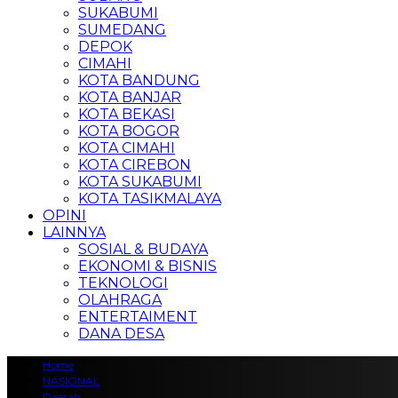
SUKABUMI
SUMEDANG
DEPOK
CIMAHI
KOTA BANDUNG
KOTA BANJAR
KOTA BEKASI
KOTA BOGOR
KOTA CIMAHI
KOTA CIREBON
KOTA SUKABUMI
KOTA TASIKMALAYA
OPINI
LAINNYA
SOSIAL & BUDAYA
EKONOMI & BISNIS
TEKNOLOGI
OLAHRAGA
ENTERTAIMENT
DANA DESA
Home
NASIONAL
Daerah