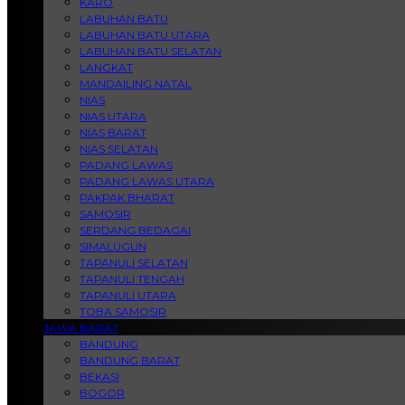
KARO
LABUHAN BATU
LABUHAN BATU UTARA
LABUHAN BATU SELATAN
LANGKAT
MANDAILING NATAL
NIAS
NIAS UTARA
NIAS BARAT
NIAS SELATAN
PADANG LAWAS
PADANG LAWAS UTARA
PAKPAK BHARAT
SAMOSIR
SERDANG BEDAGAI
SIMALUGUN
TAPANULI SELATAN
TAPANULI TENGAH
TAPANULI UTARA
TOBA SAMOSIR
JAWA BARAT
BANDUNG
BANDUNG BARAT
BEKASI
BOGOR