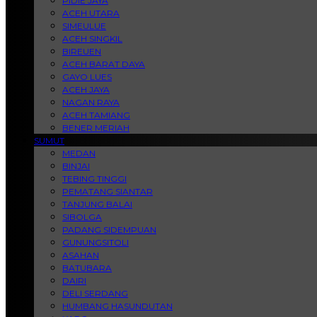
PIDIE JAYA
ACEH UTARA
SIMEULUE
ACEH SINGKIL
BIREUEN
ACEH BARAT DAYA
GAYO LUES
ACEH JAYA
NAGAN RAYA
ACEH TAMIANG
BENER MERIAH
SUMUT
MEDAN
BINJAI
TEBING TINGGI
PEMATANG SIANTAR
TANJUNG BALAI
SIBOLGA
PADANG SIDEMPUAN
GUNUNGSITOLI
ASAHAN
BATUBARA
DAIRI
DELI SERDANG
HUMBANG HASUNDUTAN