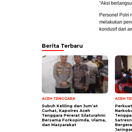
“Aksi berlangs
Personel Polr
melakukan peng
kondusif dari a
Berita Terbaru
ACEH TENGGARA
ACEH T
Subuh Keliling dan Jum’at
Perkua
Curhat, Kapolres Aceh
Narkoba
Tenggara Pererat Silaturahmi
Tengga
Bersama Forkopimda, Ulama,
Satresn
dan Masyarakat
Bergera
Jaringa