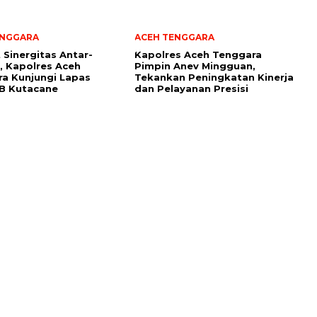
ENGGARA
ACEH TENGGARA
 Sinergitas Antar-
Kapolres Aceh Tenggara
i, Kapolres Aceh
Pimpin Anev Mingguan,
a Kunjungi Lapas
Tekankan Peningkatan Kinerja
I B Kutacane
dan Pelayanan Presisi