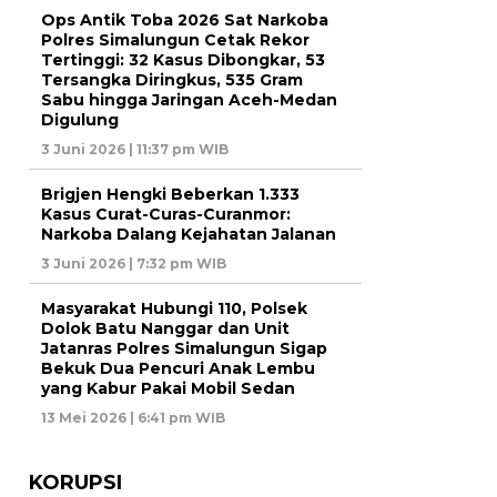
Ops Antik Toba 2026 Sat Narkoba
Polres Simalungun Cetak Rekor
Tertinggi: 32 Kasus Dibongkar, 53
Tersangka Diringkus, 535 Gram
Sabu hingga Jaringan Aceh-Medan
Digulung
3 Juni 2026 | 11:37 pm WIB
Brigjen Hengki Beberkan 1.333
Kasus Curat-Curas-Curanmor:
Narkoba Dalang Kejahatan Jalanan
3 Juni 2026 | 7:32 pm WIB
Masyarakat Hubungi 110, Polsek
Dolok Batu Nanggar dan Unit
Jatanras Polres Simalungun Sigap
Bekuk Dua Pencuri Anak Lembu
yang Kabur Pakai Mobil Sedan
13 Mei 2026 | 6:41 pm WIB
KORUPSI