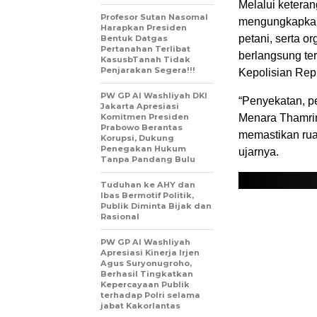
Melalui keteran
Profesor Sutan Nasomal
mengungkapkan 
Harapkan Presiden
petani, serta o
Bentuk Datgas
Pertanahan Terlibat
berlangsung te
KasusbTanah Tidak
Penjarakan Segera!!!
Kepolisian Repu
PW GP Al Washliyah DKI
“Penyekatan, p
Jakarta Apresiasi
Komitmen Presiden
Menara Thamrin
Prabowo Berantas
memastikan rua
Korupsi, Dukung
Penegakan Hukum
ujarnya.
Tanpa Pandang Bulu
Tuduhan ke AHY dan
Ibas Bermotif Politik,
Publik Diminta Bijak dan
Rasional
PW GP Al Washliyah
Apresiasi Kinerja Irjen
Agus Suryonugroho,
Berhasil Tingkatkan
Kepercayaan Publik
terhadap Polri selama
jabat Kakorlantas