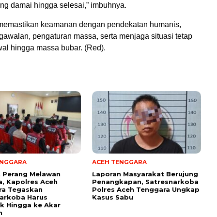
ung damai hingga selesai,” imbuhnya.
i memastikan keamanan dengan pendekatan humanis,
awalan, pengaturan massa, serta menjaga situasi tetap
wal hingga massa bubar. (Red).
ENGGARA
ACEH TENGGARA
t Perang Melawan
Laporan Masyarakat Berujung
, Kapolres Aceh
Penangkapan, Satresnarkoba
ra Tegaskan
Polres Aceh Tenggara Ungkap
arkoba Harus
Kasus Sabu
k Hingga ke Akar
n