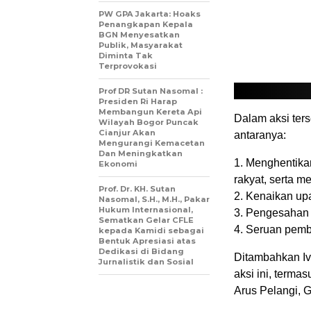
PW GPA Jakarta: Hoaks
Penangkapan Kepala
BGN Menyesatkan
Publik, Masyarakat
Diminta Tak
Terprovokasi
Prof DR Sutan Nasomal :
Presiden Ri Harap
Membangun Kereta Api
Dalam aksi ter
Wilayah Bogor Puncak
Cianjur Akan
antaranya:
Mengurangi Kemacetan
Dan Meningkatkan
1. Menghentikan
Ekonomi
rakyat, serta m
Prof. Dr. KH. Sutan
2. Kenaikan up
Nasomal, S.H., M.H., Pakar
Hukum Internasional,
3. Pengesahan 
Sematkan Gelar CFLE
4. Seruan pemb
kepada Kamidi sebagai
Bentuk Apresiasi atas
Dedikasi di Bidang
Ditambahkan Iva
Jurnalistik dan Sosial
aksi ini, terma
Arus Pelangi, 