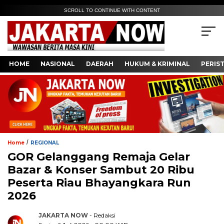
SCROLL TO CONTINUE WITH CONTENT
HOME
NASIONAL
DAERAH
HUKUM & KRIMINAL
PERIS
/
Home
REGIONAL
GOR Gelanggang Remaja Gelar
Bazar & Konser Sambut 20 Ribu
Peserta Riau Bhayangkara Run
2026
JAKARTA NOW
- Redaksi