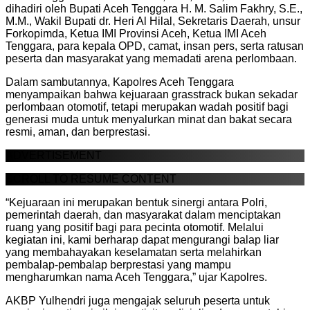
dihadiri oleh Bupati Aceh Tenggara H. M. Salim Fakhry, S.E.,
M.M., Wakil Bupati dr. Heri Al Hilal, Sekretaris Daerah, unsur
Forkopimda, Ketua IMI Provinsi Aceh, Ketua IMI Aceh
Tenggara, para kepala OPD, camat, insan pers, serta ratusan
peserta dan masyarakat yang memadati arena perlombaan.
Dalam sambutannya, Kapolres Aceh Tenggara
menyampaikan bahwa kejuaraan grasstrack bukan sekadar
perlombaan otomotif, tetapi merupakan wadah positif bagi
generasi muda untuk menyalurkan minat dan bakat secara
resmi, aman, dan berprestasi.
ADVERTISEMENT
SCROLL TO RESUME CONTENT
“Kejuaraan ini merupakan bentuk sinergi antara Polri,
pemerintah daerah, dan masyarakat dalam menciptakan
ruang yang positif bagi para pecinta otomotif. Melalui
kegiatan ini, kami berharap dapat mengurangi balap liar
yang membahayakan keselamatan serta melahirkan
pembalap-pembalap berprestasi yang mampu
mengharumkan nama Aceh Tenggara,” ujar Kapolres.
AKBP Yulhendri juga mengajak seluruh peserta untuk