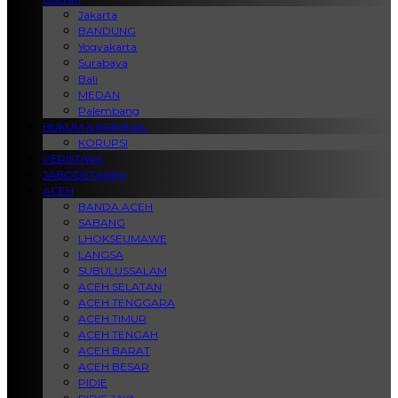
Jakarta
BANDUNG
Yogyakarta
Surabaya
Bali
MEDAN
Palembang
HUKUM & KRIMINAL
KORUPSI
PERISTIWA
JABODETABEK
ACEH
BANDA ACEH
SABANG
LHOKSEUMAWE
LANGSA
SUBULUSSALAM
ACEH SELATAN
ACEH TENGGARA
ACEH TIMUR
ACEH TENGAH
ACEH BARAT
ACEH BESAR
PIDIE