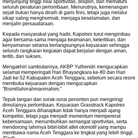
menjunjung tinggi nilai sportivitas, disiplin, dan mematuhi
seluruh peraturan perlombaan. Menurutnya, kemenangan
sejati bukan hanya diraih di garis finis, tetapi juga melalui
sikap saling menghormati, menjaga keselamatan, dan
menjalin persaudaraan.
Kepada masyarakat yang hadir, Kapolres turut mengimbau
agar bersama-sama menjaga keamanan, ketertiban, dan
kenyamanan selama berlangsungnya kejuaraan sehingga
seluruh rangkaian kegiatan dapat berjalan dengan aman,
tertib, dan sukses.
Mengakhiri sambutannya, AKBP Yulhendri mengucapkan
selamat memperingati Hari Bhayangkara ke-80 dan Hari
Jadi ke-52 Kabupaten Aceh Tenggara, sebelum secara resmi
membuka kejuaraan dengan mengucapkan
“Bismillahirrahmanirrahim.”
Tepuk tangan dan sorak-sorai penonton pun mengiringi
dimulainya perlombaan. Kejuaraan Grasstrack Kapolres
Aceh Tenggara diharapkan tidak hanya menjadi ajang
kompetisi, tetapi juga menjadi momentum mempererat
kebersamaan, menumbuhkan semangat sportivitas, serta
mendorong lahirnya bibit-bibit atlet otomotif yang mampu
membawa nama Aceh Tenggara ke tingkat yang lebih tinggi.