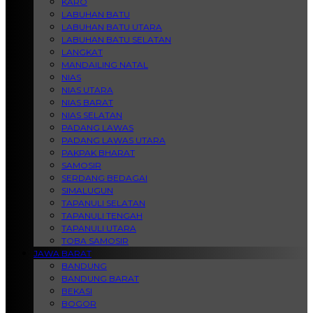
KARO
LABUHAN BATU
LABUHAN BATU UTARA
LABUHAN BATU SELATAN
LANGKAT
MANDAILING NATAL
NIAS
NIAS UTARA
NIAS BARAT
NIAS SELATAN
PADANG LAWAS
PADANG LAWAS UTARA
PAKPAK BHARAT
SAMOSIR
SERDANG BEDAGAI
SIMALUGUN
TAPANULI SELATAN
TAPANULI TENGAH
TAPANULI UTARA
TOBA SAMOSIR
JAWA BARAT
BANDUNG
BANDUNG BARAT
BEKASI
BOGOR