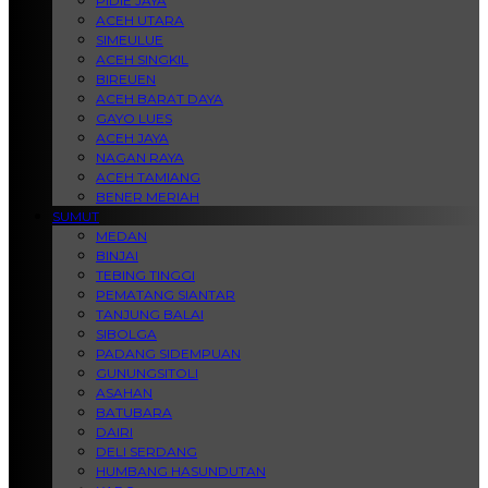
PIDIE JAYA
ACEH UTARA
SIMEULUE
ACEH SINGKIL
BIREUEN
ACEH BARAT DAYA
GAYO LUES
ACEH JAYA
NAGAN RAYA
ACEH TAMIANG
BENER MERIAH
SUMUT
MEDAN
BINJAI
TEBING TINGGI
PEMATANG SIANTAR
TANJUNG BALAI
SIBOLGA
PADANG SIDEMPUAN
GUNUNGSITOLI
ASAHAN
BATUBARA
DAIRI
DELI SERDANG
HUMBANG HASUNDUTAN