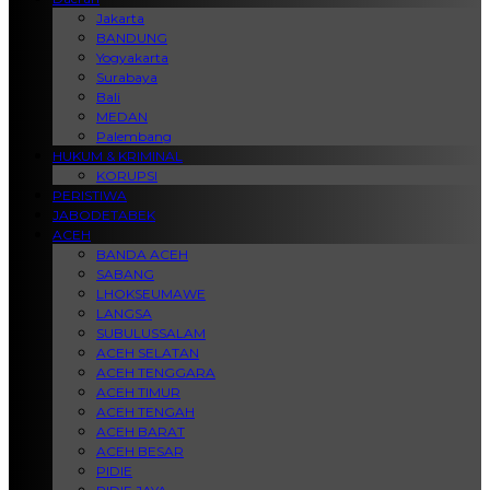
Jakarta
BANDUNG
Yogyakarta
Surabaya
Bali
MEDAN
Palembang
HUKUM & KRIMINAL
KORUPSI
PERISTIWA
JABODETABEK
ACEH
BANDA ACEH
SABANG
LHOKSEUMAWE
LANGSA
SUBULUSSALAM
ACEH SELATAN
ACEH TENGGARA
ACEH TIMUR
ACEH TENGAH
ACEH BARAT
ACEH BESAR
PIDIE