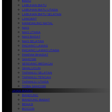
KARO
LABUHAN BATU
LABUHAN BATU UTARA
LABUHAN BATU SELATAN
LANGKAT
MANDAILING NATAL
NIAS
NIAS UTARA
NIAS BARAT
NIAS SELATAN
PADANG LAWAS
PADANG LAWAS UTARA
PAKPAK BHARAT
SAMOSIR
SERDANG BEDAGAI
SIMALUGUN
TAPANULI SELATAN
TAPANULI TENGAH
TAPANULI UTARA
TOBA SAMOSIR
JAWA BARAT
BANDUNG
BANDUNG BARAT
BEKASI
BOGOR