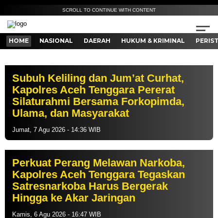
SCROLL TO CONTINUE WITH CONTENT
HOME
NASIONAL
DAERAH
HUKUM & KRIMINAL
PERIS
Subuh Keliling dan Jum’at Curhat,
Kapolres Aceh Tenggara Pererat
Silaturahmi Bersama Forkopimda,
Ulama, dan Masyarakat
Jumat, 7 Agu 2026 - 14:36 WIB
Perkuat Perang Melawan Narkoba,
Kapolres Aceh Tenggara Tegaskan
Satresnarkoba Harus Bergerak
Hingga ke Akar Jaringan
Kamis, 6 Agu 2026 - 16:47 WIB